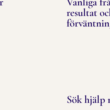
r
Vanliga fr
resultat o
förväntnin
Sök hjälp 