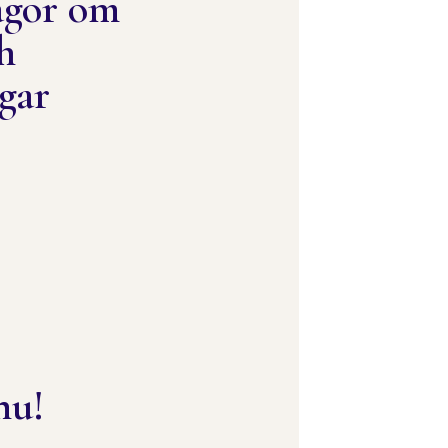
ågor om
ch
gar
nu!