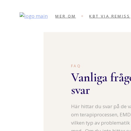
HUR JAG KAN
MER OM
KBT VIA REMISS
HJÄLPA DIG
EMDR
MOTTAGNINGEN
SENSO
HUR JAG KAN
HJÄLPA DIG
EMDR
FAQ
MOTTAGNINGEN
Vanliga fråg
SENSO
svar
Här hittar du svar på de 
om terapiprocessen, EMD
vilken typ av problematik
med.. Om du inte hittar sv