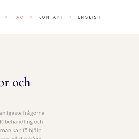
FAQ
KONTAKT
ENGLISH
or och
vanligaste frågorna
R-behandling och
 man kan få hjälp
aret på din fråga,